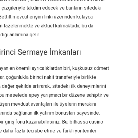
çizgileriyle takdim edecek ve bunların sitedeki
ettilt mevcut erişim linki üzerinden kolayca
n tazelenmekte ve aktüel kalmaktadır, bu da
ndığı anlamına gelir.
Birinci Sermaye İmkanları
layan en önemli ayrıcalıklardan biri, kuşkusuz cömert
, çoğunlukla birinci nakit transferiyle birlikte
 değer şekilde artırarak, sitedeki ilk deneyimlerini
, bu meselede epey yarışmacı bir düzene sahiptir ve
şen mevduat avantajları ile üyelerin merakını
nında sağlanan ilk yatırım bonusları sayesinde,
ir giriş fonu kazanabilirsiniz. Bu, bilhassa casino
e daha fazla tecrübe etme ve farklı yöntemler