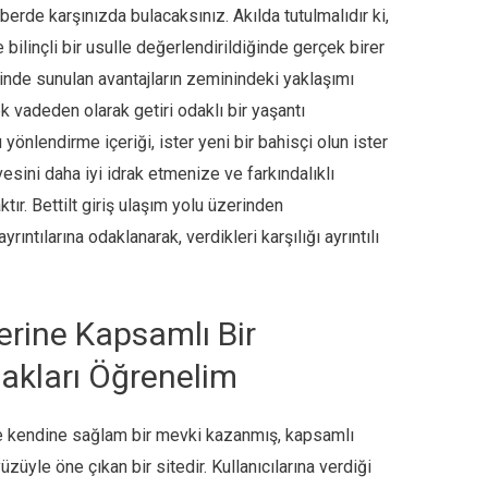
erde karşınızda bulacaksınız. Akılda tutulmalıdır ki,
 bilinçli bir usulle değerlendirildiğinde gerçek birer
visinde sunulan avantajların zeminindeki yaklaşımı
 vadeden olarak getiri odaklı bir yaşantı
yönlendirme içeriği, ister yeni bir bahisçi olun ister
evesini daha iyi idrak etmenize ve farkındalıklı
ır. Bettilt giriş ulaşım yolu üzerinden
rıntılarına odaklanarak, verdikleri karşılığı ayrıntılı
lerine Kapsamlı Bir
akları Öğrenelim
de kendine sağlam bir mevki kazanmış, kapsamlı
züyle öne çıkan bir sitedir. Kullanıcılarına verdiği