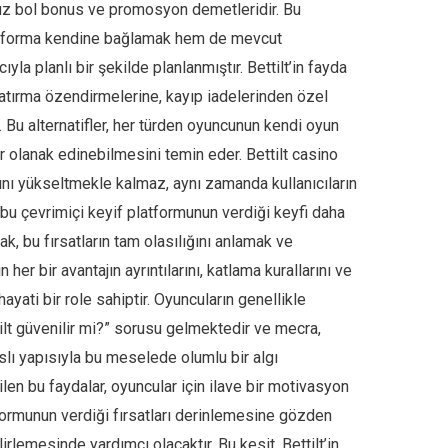
suz bol bonus ve promosyon demetleridir. Bu
atforma kendine bağlamak hem de mevcut
yla planlı bir şekilde planlanmıştır. Bettilt’in fayda
yatırma özendirmelerine, kayıp iadelerinden özel
. Bu alternatifler, her türden oyuncunun kendi oyun
 olanak edinebilmesini temin eder. Bettilt casino
nı yükseltmekle kalmaz, aynı zamanda kullanıcıların
u çevrimiçi keyif platformunun verdiği keyfi daha
k, bu fırsatların tam olasılığını anlamak ve
her bir avantajın ayrıntılarını, katlama kurallarını ve
ayati bir role sahiptir. Oyuncuların genellikle
ttilt güvenilir mi?” sorusu gelmektedir ve mecra,
nslı yapısıyla bu meselede olumlu bir algı
len bu faydalar, oyuncular için ilave bir motivasyon
atformunun verdiği fırsatları derinlemesine gözden
irlemesinde yardımcı olacaktır. Bu kesit, Bettilt’in