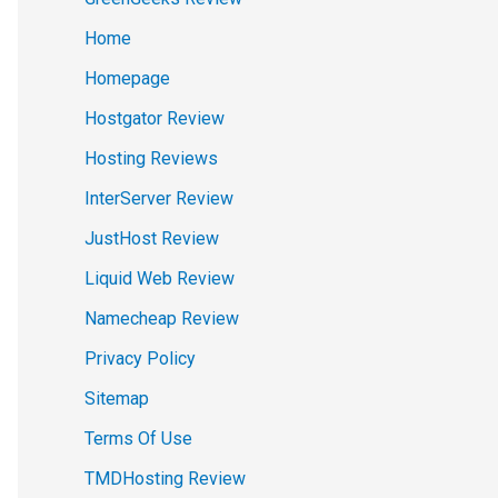
Home
Homepage
Hostgator Review
Hosting Reviews
InterServer Review
JustHost Review
Liquid Web Review
Namecheap Review
Privacy Policy
Sitemap
Terms Of Use
TMDHosting Review