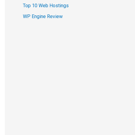
Top 10 Web Hostings
WP Engine Review