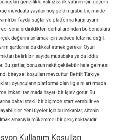
onusları genellikle yalnızca ilk yatırım için geçerli
irkaç mevduata yayılan hoş geldin grubu biçiminde
evamlı bir fayda sağlar ve platforma karşı uyum
süreci sona erdirildikten derhal ardından bu bonuslara
gerçek değerini anlamak için sadece tutarına değil,
rim şartlarına da dikkat etmek gerekir. Oyun
 miktarı belirli bir sayıda müsabaka ya da iddia
. Bu şartlar, bonusun nakit çekilebilir hale gelmesi
i bireysel koşulları mevcuttur. Bettilt Türkiye
kları, oyuncuların platforma olan ilgisini artırmada
rme imkanı tanımada hayati bir işlev görür. Bu
rına daha istekli bir biçimde start verebilir ve
yabilirler. Yeni üyeler için bu imkanlar, sitenin
bulmak amacıyla mükemmel bir çıkış noktasıdır.
osyon Kullanım Koşulları