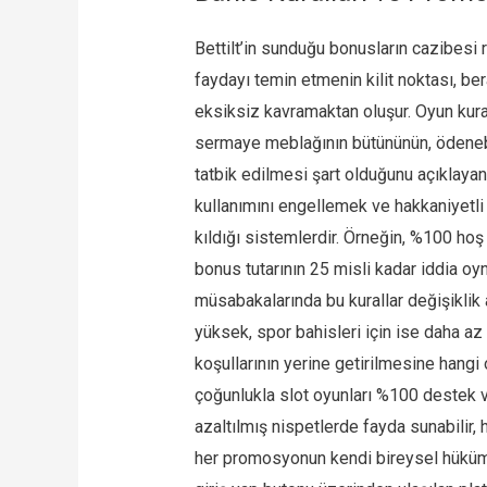
Bettilt’in sunduğu bonusların cazibes
faydayı temin etmenin kilit noktası, ber
eksiksiz kavramaktan oluşur. Oyun kura
sermaye meblağının bütününün, ödenebi
tatbik edilmesi şart olduğunu açıklayan 
kullanımını engellemek ve hakkaniyetl
kıldığı sistemlerdir. Örneğin, %100 hoş
bonus tutarının 25 misli kadar iddia oyn
müsabakalarında bu kurallar değişiklik a
yüksek, spor bahisleri için ise daha az o
koşullarının yerine getirilmesine hangi
çoğunlukla slot oyunları %100 destek ve
azaltılmış nispetlerde fayda sunabilir, h
her promosyonun kendi bireysel hüküm ve